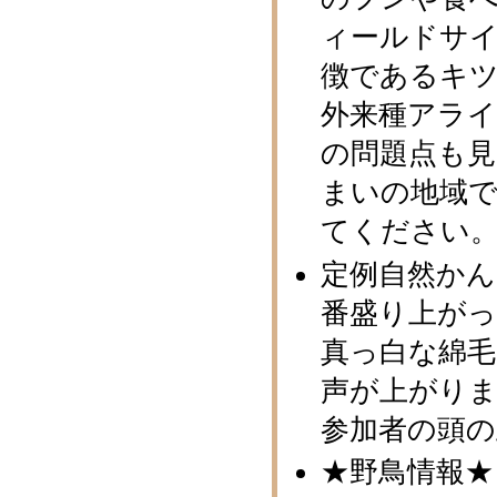
ィールドサ
徴であるキ
外来種アラ
の問題点も
まいの地域
てください
定例自然か
番盛り上が
真っ白な綿
声が上がり
参加者の頭
★野鳥情報★