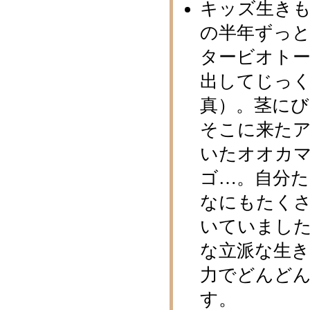
キッズ生き
の半年ずっ
タービオト
出してじっ
真）。茎に
そこに来た
いたオオカ
ゴ…。自分
なにもたく
いていまし
な立派な生
力でどんど
す。