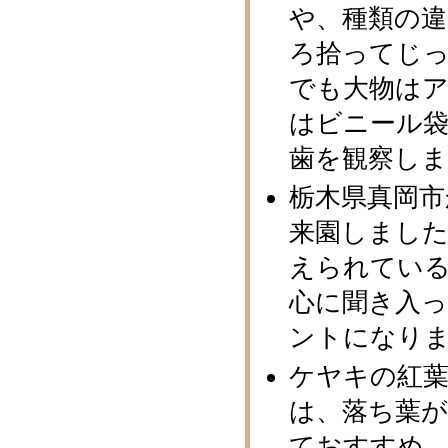
や、種類の
ろ拾ってじ
でも大物はア
はビニール
歯を観察し
栃木県真岡
来園しまし
えられてい
心に聞き入
ントになり
ケヤキの紅
は、落ち葉
ておすすめ