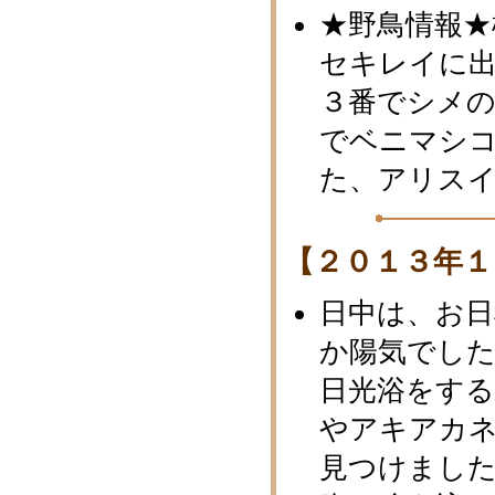
★野鳥情報
セキレイに
３番でシメ
でベニマシ
た、アリス
【２０１３年１
日中は、お
か陽気でした
日光浴をす
やアキアカ
見つけまし