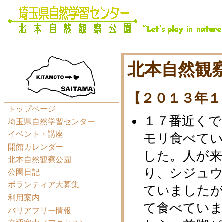
北本自然観察
【２０１３年１
トップページ
１７番近く
埼玉県自然学習センター
イベント・講座
モリ食べて
開館カレンダー
した。人が
北本自然観察公園
り、シジュ
公園日記
ボランティア大募集
ていました
利用案内
て食べてい
バリアフリー情報