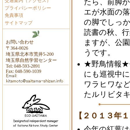
たら、前脚
交通案内（アクセス）
プライバシーポリシー
エが水面の
免責事項
の脚でしっ
サイトマップ
読書の秋、
ますが、公園
お問い合わせ
〒364-0026
うです。
埼玉県北本市荒井5-200
埼玉県自然学習センター
★野鳥情報
Tel: 048-593-2891
Fax: 048-590-1039
にも巡視中
ワラヒワなど
たルリビタ
【２０１３年１
今年の紅葉