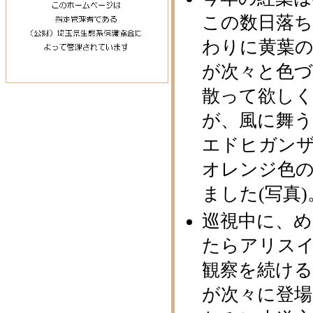
この数日落
わりに黄葉
が次々と色
散って欲し
が、風に舞
エドヒガン
オレンジ色
ました(写真)
巡視中に、
たらアリス
観察を続け
が次々に登場