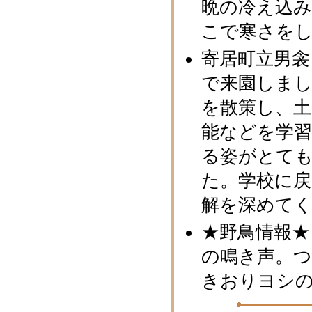
晩の冷え込
こで寒さを
寄居町立男衾
で来園しま
を散策し、土
能などを学
る姿がとて
た。学校に
解を深めて
★野鳥情報★
の鳴き声。
きおりヨシ