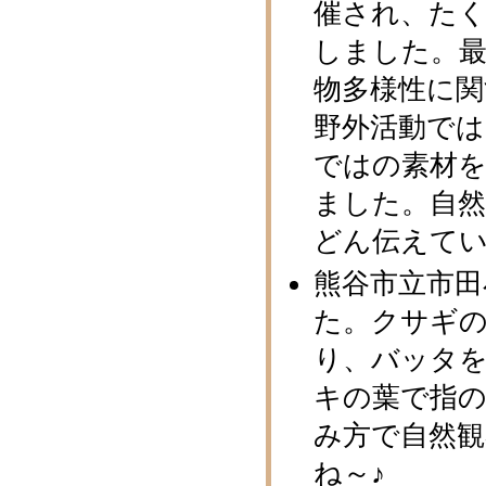
催され、た
しました。最
物多様性に関
野外活動で
ではの素材
ました。自
どん伝えて
熊谷市立市田
た。クサギ
り、バッタ
キの葉で指
み方で自然
ね～♪