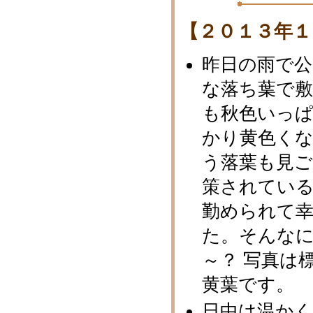
【２０１３年１
昨日の雨で
な落ち葉で
も秋色いっ
かり黄色く
う落葉も見
策されてい
勤められて
た。そんな
～？ 写真は
黄葉です。
日中は温か