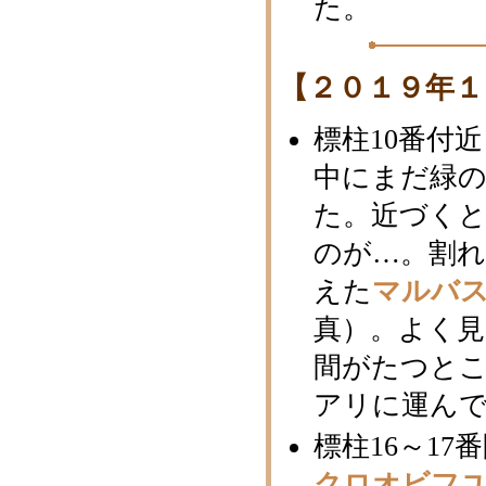
た。
【２０１９年１
標柱10番付
中にまだ緑
た。近づく
のが…。割
えた
マルバ
真）。よく
間がたつと
アリに運ん
標柱16～1
クロオビフ