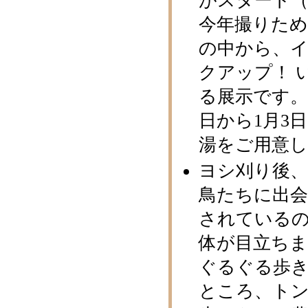
がスタート
今年撮りため
の中から、
クアップ！ 
る展示です
日から1月3
湯をご用意
ヨシ刈り後
鳥たちに出
されている
体が目立ちま
ぐるぐる歩
ところ、ト