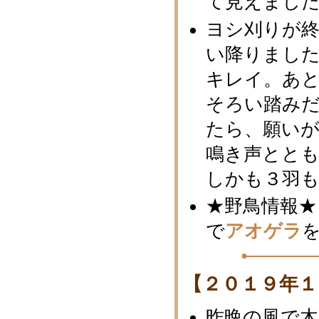
て見えまし
ヨシ刈りが
い降りまし
キレイ。あ
そろい踏み
たら、願い
鳴き声とと
しかも３羽
★野鳥情報★
で
アオゲラ
【２０１９年１
昨晩の風で木