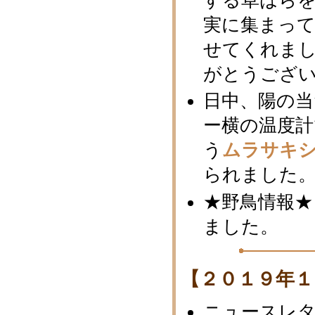
する草はら
実に集まっ
せてくれま
がとうござ
日中、陽の
ー横の温度計
う
ムラサキ
られました
★野鳥情報★
ました。
【２０１９年１
ニュースレ