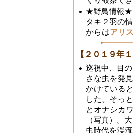
くり観察で
★野鳥情報★
タキ２羽の
からは
アリ
【２０１９年１
巡視中、目
さな虫を発
かけている
した。そっ
とオナシカ
（写真）。大
虫時代を渓流