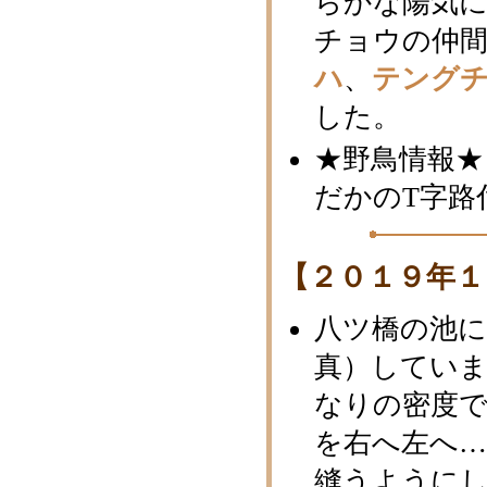
らかな陽気に
チョウの仲
ハ
、
テング
した。
★野鳥情報★
だかのT字路
【２０１９年１
八ツ橋の池
真）していま
なりの密度
を右へ左へ
縫うように