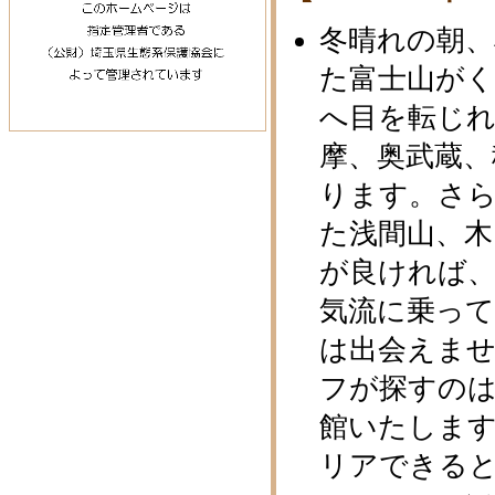
冬晴れの朝、
た富士山がく
へ目を転じ
摩、奥武蔵、
ります。さ
た浅間山、木
が良ければ
気流に乗って
は出会えま
フが探すの
館いたしま
リアできると