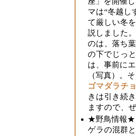
座」を開催
マは“冬越し
て厳しい冬
説しました
のは、落ち
の下でじっ
は、事前に
（写真）。
ゴマダラチ
きは引き続き
ますので、ぜ
★野鳥情報★
ゲラの混群