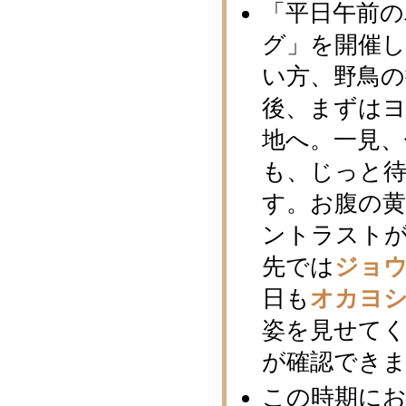
「平日午前
グ」を開催
い方、野鳥
後、まずは
地へ。一見
も、じっと
す。お腹の
ントラスト
先では
ジョ
日も
オカヨ
姿を見せてく
が確認でき
この時期に