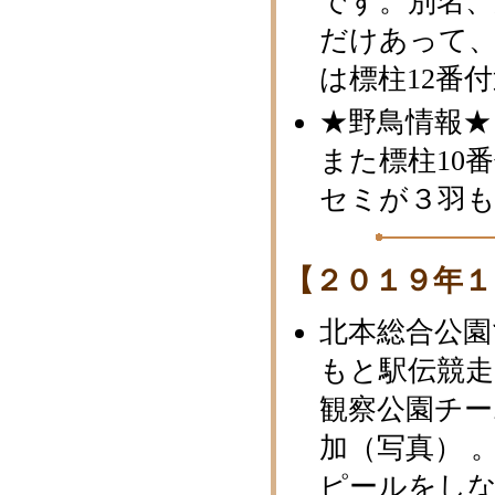
です。別名
だけあって
は標柱12番
★野鳥情報★
また標柱10
セミが３羽
【２０１９年１
北本総合公園
もと駅伝競走
観察公園チー
加（写真） 
ピールをし