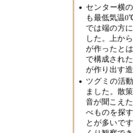
センター横の
も最低気温0
では端の方
した。上か
が作ったと
で構成され
が作り出す
ツグミの活
ました。散
音が聞こえ
べものを探
とが多いで