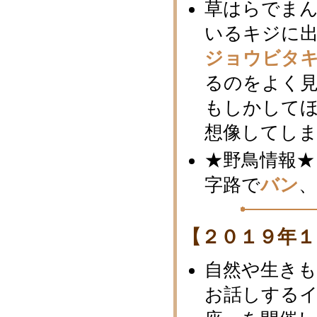
草はらでま
いるキジに
ジョウビタ
るのをよく
もしかしてほ
想像してし
★野鳥情報★
字路で
バン
【２０１９年１
自然や生き
お話しする