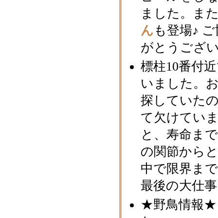
ました。ま
ん
も登場♪ 
がとうござ
標柱10番付
いました。
探していた
て欠けてい
と、寿命ま
の関節から
中で限界ま
最後の大仕
★野鳥情報★