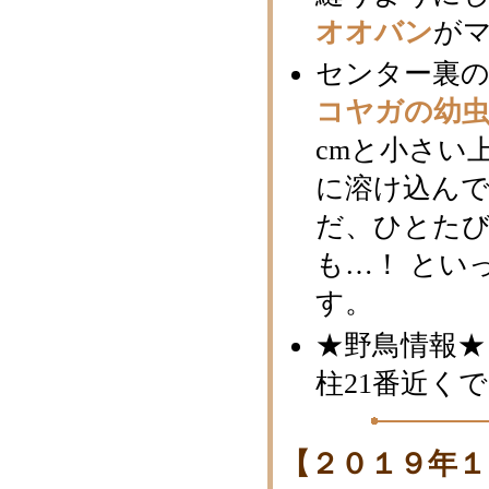
オオバン
が
センター裏
コヤガの幼
cmと小さい
に溶け込ん
だ、ひとたび
も…！ とい
す。
★野鳥情報★
柱21番近く
【２０１９年１