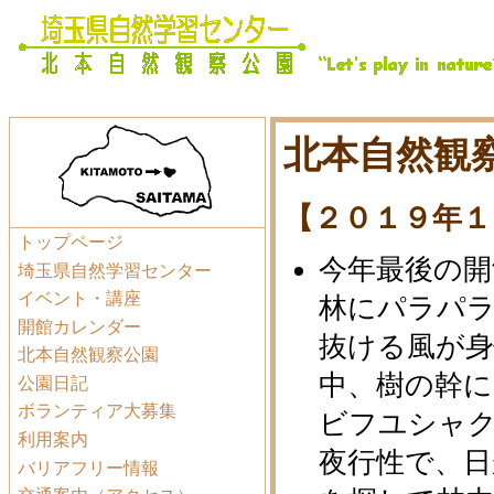
北本自然観察
【２０１９年１
トップページ
今年最後の開
埼玉県自然学習センター
イベント・講座
林にパラパ
開館カレンダー
抜ける風が
北本自然観察公園
中、樹の幹
公園日記
ボランティア大募集
ビフユシャ
利用案内
夜行性で、
バリアフリー情報