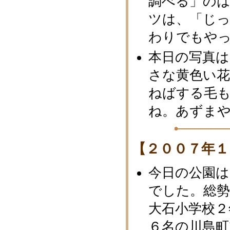
調べる」の
ツは、「じ
わりでもや
本日の写真
さな黄色い花
ねばする毛
ね。あずま
【２００７年１
今日の公園
でした。総勢
大石小学校２
６名の川島町