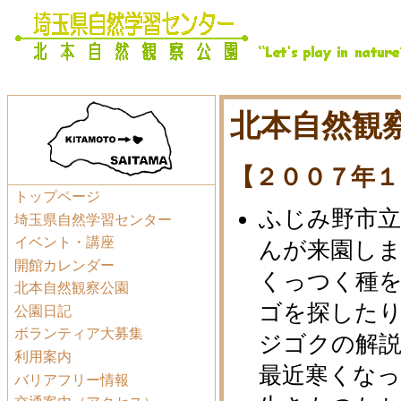
北本自然観察
【２００７年１
トップページ
ふじみ野市立
埼玉県自然学習センター
イベント・講座
んが来園し
開館カレンダー
くっつく種を
北本自然観察公園
ゴを探した
公園日記
ボランティア大募集
ジゴクの解
利用案内
最近寒くな
バリアフリー情報