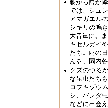
朝から雨が
では、シュ
アマガエル
シキリの鳴
大音量に。
キセルガイ
たち。雨の
んを、園内
クズのつる
な昆虫たち
コフキゾウ
シ、パンダ
などに出会