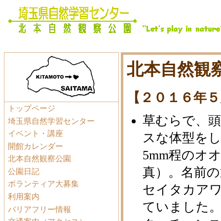
北本自然観察
【２０１６年５
トップページ
草むらで、
埼玉県自然学習センター
イベント・講座
スな体型をし
開館カレンダー
5mm程のオ
北本自然観察公園
真）。名前の
公園日記
ボランティア大募集
セイタカア
利用案内
ていました
バリアフリー情報