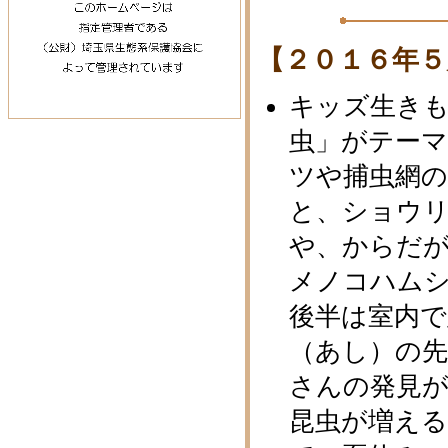
【２０１６年５
キッズ生き
虫」がテー
ツや捕虫網
と、ショウ
や、からだ
メノコハム
後半は室内で
（あし）の
さんの発見
昆虫が増える