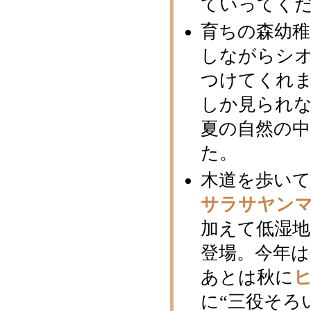
ていってく
育ちの森幼稚
しながらシ
つけてくれ
しか見られ
夏の自然の
た。
木道を歩い
サラサヤン
加えて低湿
登場。今年
あとは秋に
に“三役そろ