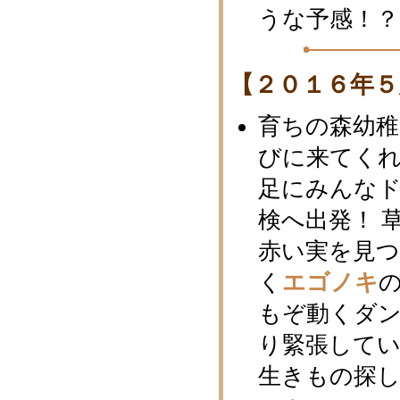
うな予感！？
【２０１６年５
育ちの森幼
びに来てく
足にみんな
検へ出発！ 
赤い実を見
く
エゴノキ
もぞ動くダ
り緊張して
生きもの探