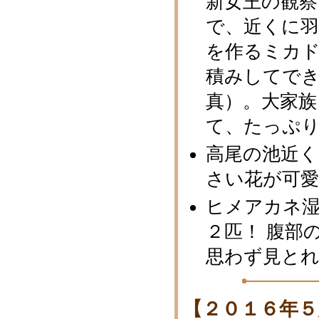
新女王の観察
で、近くに
を作るミカ
積みしてで
真）。大家族
て、たっぷ
高尾の池近
さい花が可
ヒメアカネ
２匹！ 腹部
思わず見と
【２０１６年５