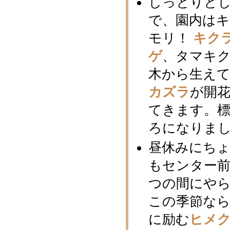
しっとりと
で、園内は
モリ！
キク
ゲ
、タマキ
木から生え
カズラ
が開
てきます。標
ろになりま
昼休みにち
もセンター
つの間にや
この季節な
に励む
ヒメ