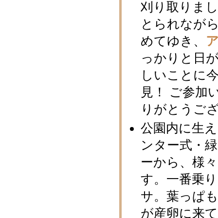
刈り取りま
とられなが
めてゆき、
っかりと日
しいことに
見！ ご参加
りがとうご
公園内に生
ンター式・
ーから、様
す。一番乗
サ。葉っぱ
が産卵に来