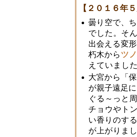
【２０１６年５
曇り空で、
でした。そ
出会える変形
朽木から
ツ
えていまし
大宮から「
が親子遠足
ぐる～っと
チョウやトン
い香りのす
が上がりま