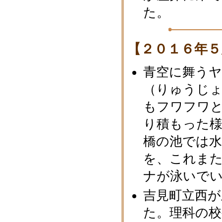
た。
【２０１６年５
青空に舞うヤ
（りゅうじ
もフワフワ
り積もった
橋の池では
を、これま
ナが泳いで
吉見町立西
た。理科の