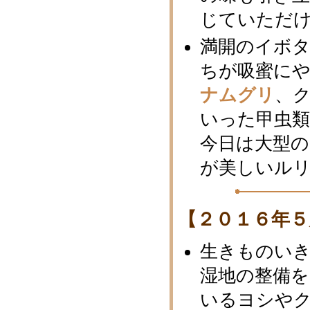
じていただ
満開のイボ
ちが吸蜜に
ナムグリ
、
いった甲虫
今日は大型
が美しいル
【２０１６年５
生きものい
湿地の整備
いるヨシや