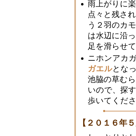
雨上がりに
点々と残さ
う２羽のカ
は水辺に沿
足を滑らせ
ニホンアカ
ガエル
とな
池脇の草むら
いので、探
歩いてくだ
【２０１６年５