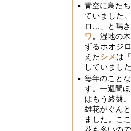
青空に鳥た
ていました
ロ…」と鳴
ワ
。湿地の
ずるホオジ
えた
シメ
は
していまし
毎年のこと
す。一週間
はもう終盤
雄花がぐん
ました。こ
花も多いの