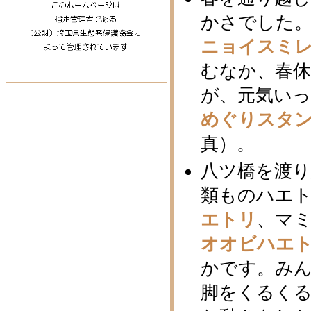
かさでした
ニョイスミ
むなか、春
が、元気い
めぐりスタ
真）。
八ツ橋を渡
類ものハエ
エトリ
、マ
オオビハエ
かです。み
脚をくるく