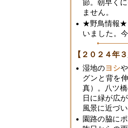
節。朝早く
ません。
★野鳥情報★
いました。
【２０２４年３
湿地の
ヨシ
グンと背を
真）。八ツ橋
日に緑が広
風景に近づ
園路の脇に