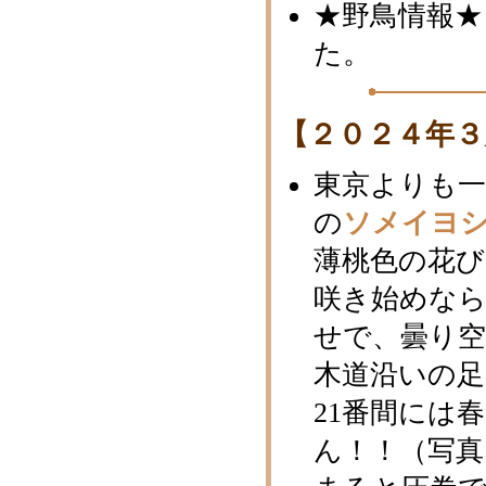
★野鳥情報★
た。
【２０２４年３
東京よりも
の
ソメイヨ
薄桃色の花
咲き始めな
せで、曇り
木道沿いの足
21番間には
ん！！（写