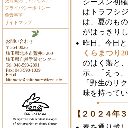
シーズン初
交通案内（アクセス）
プライバシーポリシー
はトラフシ
免責事項
は、夏のも
サイトマップ
がはっきり
お問い合わせ
昨日、今日と
〒364-0026
くらまつり2
埼玉県北本市荒井5-200
埼玉県自然学習センター
のはく製と
Tel: 048-593-2891
Fax: 048-590-1039
示。「えっ
「野生のサ
味を持って
【２０２４年３
春を通り越