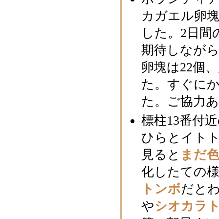
カガエル卵塊
した。2日間
期待しなが
卵塊は22個
た。すぐに
た。ご協力
標柱13番付
ひらとイト
見ると
まだ
化したての様
トンボ
だと
や
シオカラ