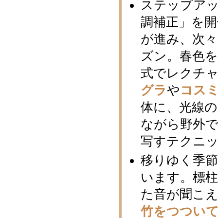
ステップア
調補正」を開
が進み、次
ズン。春色
式でレクチ
グラ
や
コス
体に、光線の
ながら野外
写すテクニ
移りゆく季
います。標柱
た音が聞こ
竹をつつい