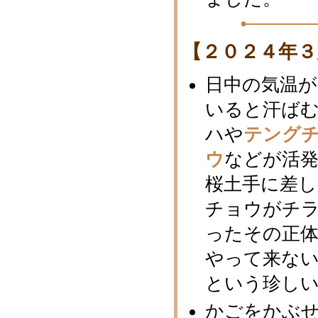
【２０２４年３
日中の気温が
いると汗ば
ハや
テング
ウ
などが活
桜土手に差
チョウがチ
ったその正
やって来な
という珍し
かごをかぶ