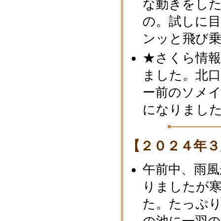
な動きをし
の。試しに
ンッと飛び乗
★さくら情報
ました。北
ー前のソメ
になりまし
【２０２４年３
午前中、雨風
りましたが
た。たっぷ