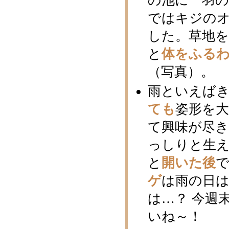
の池に一羽
ではキジの
した。草地
と
体をふる
（写真）。
雨といえば
ても
姿形を
て興味が尽き
っしりと生
と
開いた後
ゲ
は雨の日は
は…？ 今週
いね～！