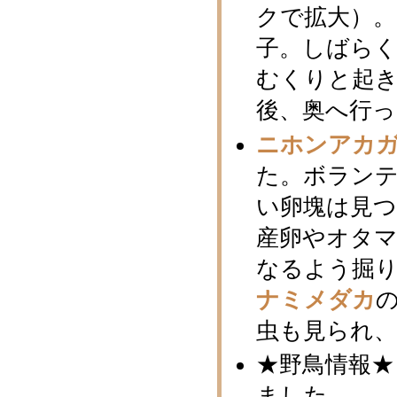
クで拡大）
子。しばら
むくりと起き
後、奥へ行
ニホンアカガ
た。ボラン
い卵塊は見つ
産卵やオタ
なるよう掘
ナミメダカ
虫も見られ
★野鳥情報★
ました。