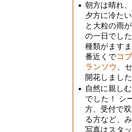
朝方は晴れ、
夕方に冷た
と大粒の雨
の一日でした
種類がますま
番近くで
コ
ランソウ
、
開花しまし
自然に親し
でした！ シ
方、受付で双
る方など、み
写真はスタ