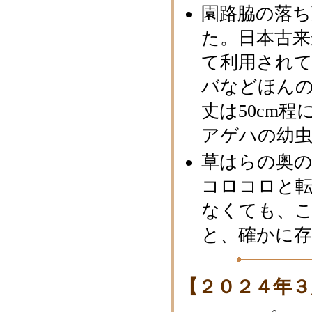
園路脇の落
た。日本古
て利用され
バなどほん
丈は50cm程
アゲハの幼
草はらの奥の
コロコロと
なくても、
と、確かに存
【２０２４年３