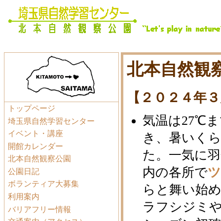
北本自然観察
【２０２４年３
トップページ
気温は27℃
埼玉県自然学習センター
イベント・講座
き、暑いく
開館カレンダー
た。一気に
北本自然観察公園
内の各所で
公園日記
ボランティア大募集
らと舞い始
利用案内
ラフシジミ
バリアフリー情報