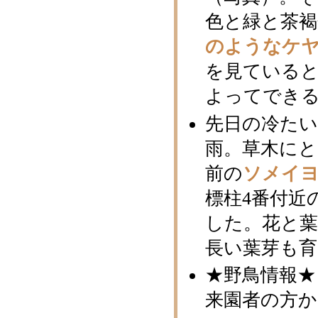
色と緑と茶褐
のようなケ
を見ている
よってでき
先日の冷た
雨。草木に
前の
ソメイ
標柱4番付近
した。花と
長い葉芽も
★野鳥情報★
来園者の方