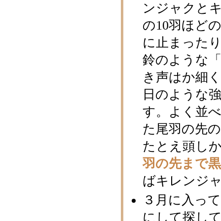
ンジャクと
の10羽ほど
に止まった
鈴のような
き声はか細
日のような
す。よく並
た尾羽の先
たとえ頭しか
羽の先まで
ばキレンジ
３月に入っ
にして探し