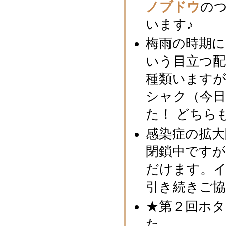
ノブドウ
の
います♪
梅雨の時期
いう目立つ配
種類いますが
シャク（今
た！ どちら
感染症の拡
閉鎖中ですが
だけます。イ
引き続きご
★第２回ホタ
た。