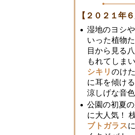
【２０２１年６
湿地のヨシ
いった植物
目から見る
もれてしま
シキリ
のけ
に耳を傾け
涼しげな音色
公園の初夏
に大人気！ 
ブトガラス