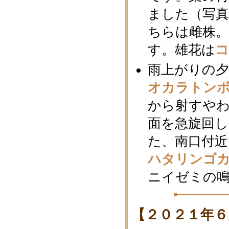
ました（写真
ちらは雌株
す。雄花は
雨上がりの夕
オカラトン
から射すや
面を急旋回
た、南口付
ハタリンゴ
ニイゼミの
【２０２１年６