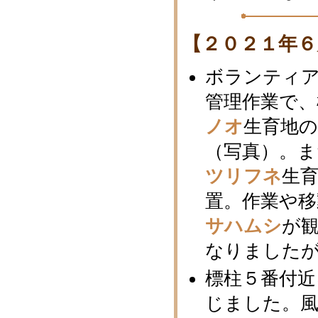
【２０２１年６
ボランティ
管理作業で、
ノオ
生育地
（写真）。ま
ツリフネ
生
置。作業や移
サハムシ
が
なりました
標柱５番付近
じました。