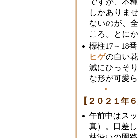
ですが、本
しかありま
ないのが、
ころ。とに
標柱17～1
ヒゲ
の白い
減にひっそ
な形が可愛ら
【２０２１年６
午前中はス
真）。日差し
林沿いの園