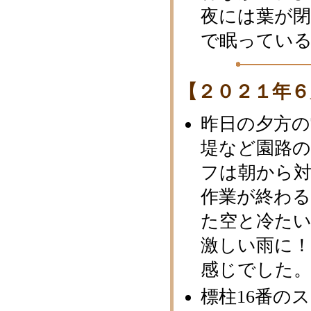
夜には葉が
で眠ってい
【２０２１年６
昨日の夕方の
堤など園路
フは朝から
作業が終わ
た空と冷た
激しい雨に！
感じでした
標柱16番の