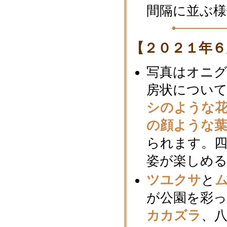
間隔に並ぶ
【２０２１年６
写真はオニグ
房状につい
シのような
の顔ような
られます。
姿が楽しめる
ツユクサ
と
が公園を彩
カカズラ
、