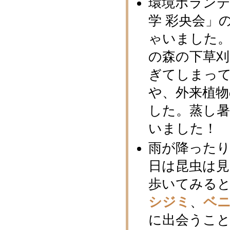
環境ボラン
学 彩央会」
ゃいました
の森の下草刈
ぎてしまっ
や、外来植
した。蒸し
いました！
雨が降った
日は昆虫は見
歩いてみる
シジミ
、
ベ
に出会うこと