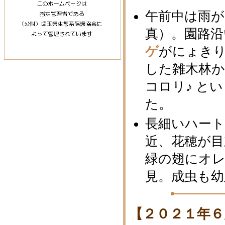
午前中は雨
真）。園路沿
ゲ
がにょき
した雑木林
コロリ♪ と
た。
長細いハー
近、花穂が
緑の翅にオ
見。成虫も
【２０２１年６