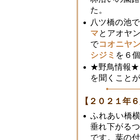
た。
八ツ橋の池で
マ
とアオヤ
で
コオニヤ
シジミ
を６
★野鳥情報★
を聞くことが
【２０２１年６
ふれあい橋
垂れ下がる
です。葉の