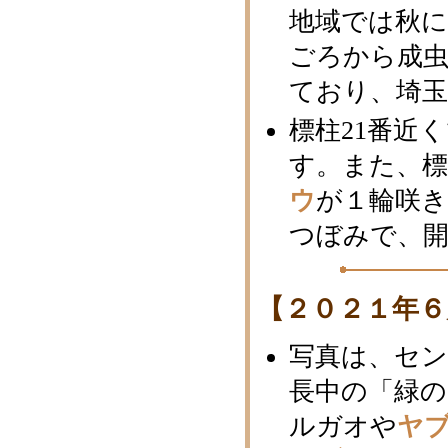
地域では秋
ごろから成
ており、埼
標柱21番近
す。また、標
ウ
が１輪咲
つぼみで、
【２０２１年６
写真は、セ
長中の「緑
ルガオや
ヤ