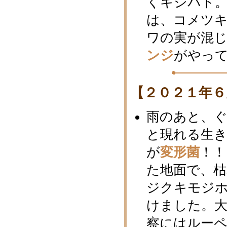
くキジバト
は、コメツ
ワの実が混じ
ンジ
がやっ
【２０２１年６
雨のあと、
と現れる生
が
変形菌
！！
た地面で、
ジクキモジ
けました。
察にはルーペ