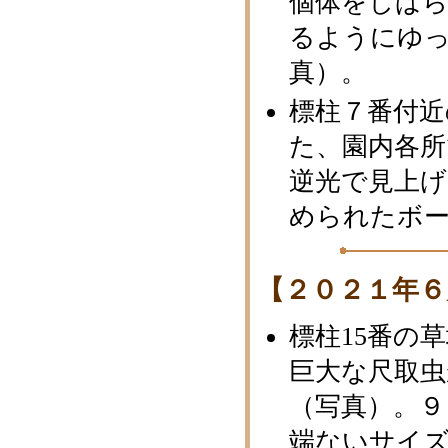
個体をしば
るようにゆ
真）。
標柱７番付近
た、園内各
逆光で見上
められたボー
【２０２１年６
標柱15番の
巨大な尺取
（写真）。
端ないサイ