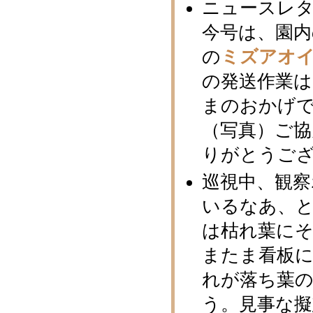
ニュースレタ
今号は、園内
の
ミズアオ
の発送作業
まのおかげ
（写真）ご
りがとうご
巡視中、観
いるなあ、と
は枯れ葉に
またま看板
れが落ち葉
う。見事な