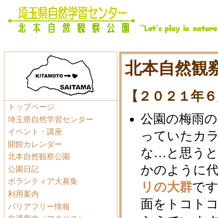
北本自然観察
【２０２１年６
トップページ
公園の梅雨の
埼玉県自然学習センター
イベント・講座
っていたカ
開館カレンダー
な…と思う
北本自然観察公園
かのように
公園日記
ボランティア大募集
リの大群
で
利用案内
面をトコト
バリアフリー情報