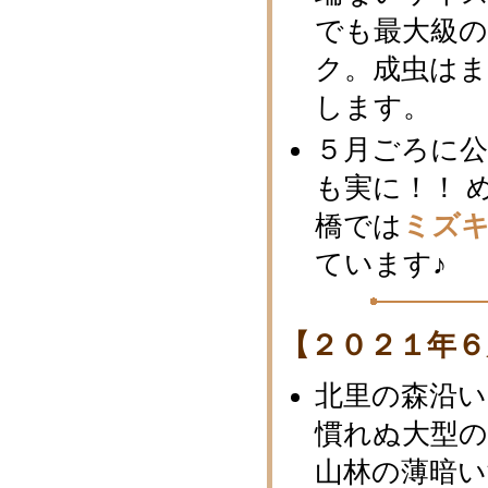
でも最大級
ク。成虫は
します。
５月ごろに
も実に！！ 
橋では
ミズ
ています♪
【２０２１年６
北里の森沿
慣れぬ大型
山林の薄暗