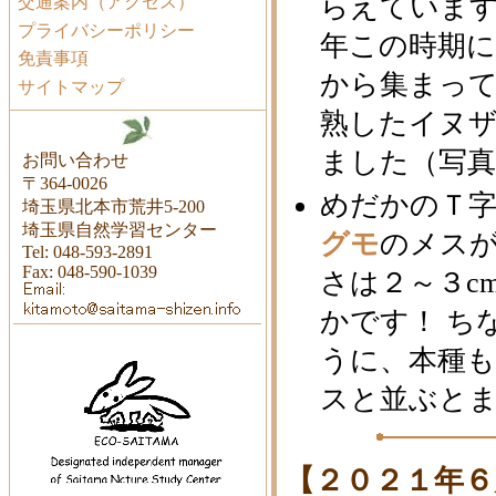
らえていま
交通案内（アクセス）
プライバシーポリシー
年この時期
免責事項
から集まって
サイトマップ
熟したイヌザ
ました（写真
お問い合わせ
〒364-0026
めだかのＴ
埼玉県北本市荒井5-200
埼玉県自然学習センター
グモ
のメス
Tel: 048-593-2891
Fax: 048-590-1039
さは２～３c
かです！ ち
うに、本種
スと並ぶと
【２０２１年６