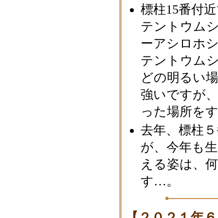
標柱15番付
テントウム
ーアシロホ
テントウム
どの明るい
強いですが
った場所を
去年、標柱５
が、今年も生
える姿は、
す…。
【２０２１年６