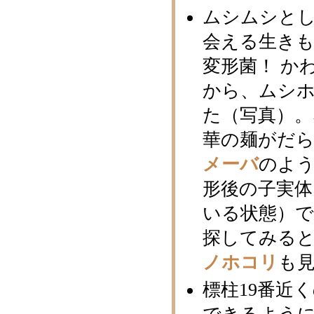
ムシムシと
会える生き
変形菌！ か
から、ムシ
た（写真）
華の麺がだ
メーバ
のよ
形後の子実
いる状態）
探してみる
ノホコリ
も
標柱19番近