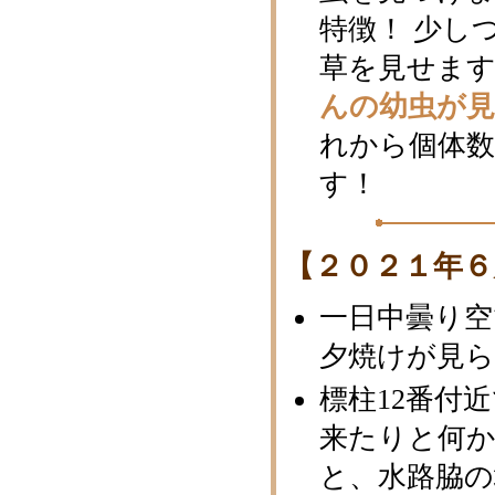
特徴！ 少し
草を見せま
んの幼虫が
れから個体
す！
【２０２１年６
一日中曇り
夕焼けが見ら
標柱12番付
来たりと何
と、水路脇