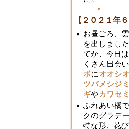
【２０２１年６
お昼ごろ、
を出しまし
てか、今日は
くさん出会
ボ
に
オオシ
ツバメシジ
ギ
や
カワセ
ふれあい橋
クのグラデ
特な形。花