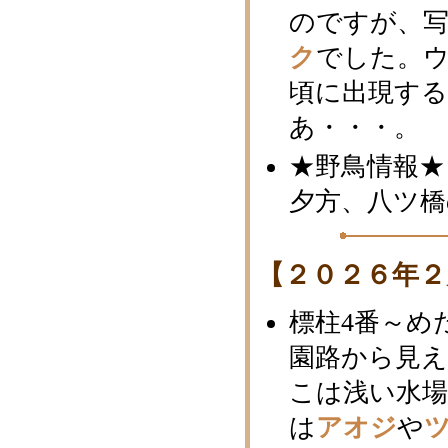
のですが、
ク
でした。ウ
頃に出現す
あ・・・。
★野鳥情報★
夕方、八ツ橋
【２０２６年２
標柱4番～め
園路から見
こは浅い水
は
アオジ
や