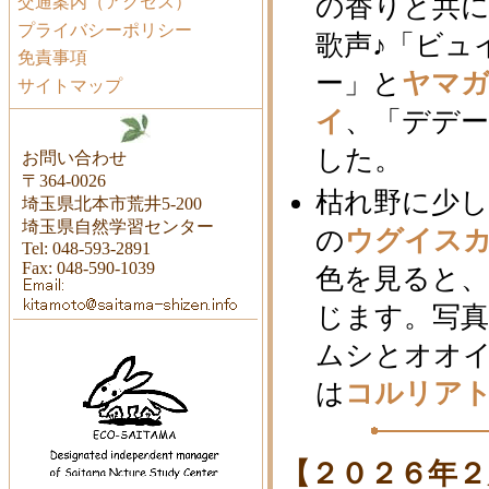
の香りと共
交通案内（アクセス）
プライバシーポリシー
歌声♪「ビュ
免責事項
ー」と
ヤマ
サイトマップ
イ
、「デデ
した。
お問い合わせ
〒364-0026
枯れ野に少し
埼玉県北本市荒井5-200
埼玉県自然学習センター
の
ウグイス
Tel: 048-593-2891
Fax: 048-590-1039
色を見ると
じます。写
ムシとオオ
は
コルリア
【２０２６年２