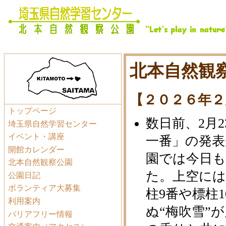
北本自然観察
【２０２６年２
トップページ
数日前、2月
埼玉県自然学習センター
イベント・講座
一番」の発
開館カレンダー
園では今日
北本自然観察公園
た。上空に
公園日記
ボランティア大募集
柱9番や標柱
利用案内
ぬ“梅吹雪”
バリアフリー情報