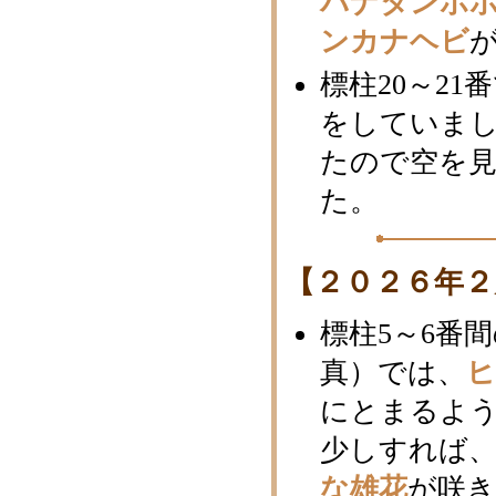
バナタンポ
ンカナヘビ
標柱20～21
をしていま
たので空を
た。
【２０２６年２
標柱5～6番
真）では、
にとまるよ
少しすれば
な雄花
が咲き