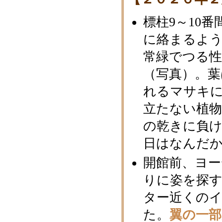
標柱9～10
に絡まるよ
常緑でつる
（写真）。葉
れるマサキ
立たない植
の乾きに負
日はなんだ
開館前、ヨ
りに姿を探
ター近くの
た。
翼の一