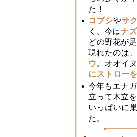
た！
コブシ
や
サ
く、今は
ナ
どの野花が足
現れたのは、
ウ
。オオイ
にストロー
今年もエナガ
立って木立
いっぱいに
た。