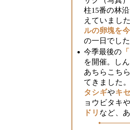
サク（写真
柱15番の林
えていまし
ルの卵塊を
の一日でし
今季最後の
「
を開催。しん
あちらこち
てきました
タシギ
や
キ
ョウビタキ
ドリ
など、あ