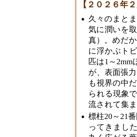
【２０２６年２
久々のまと
気に潤いを
真）。めだか
に浮かぶトビ
匹は1～2m
が、表面張
も視界の中だ
られる現象
流されて集
標柱20～21
ってきまし