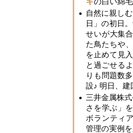
キ
の白い綿
自然に親し
日」の初日。
せいが大集合
た鳥たちや
を止めて見
と過ごせる
りも問題数多
設♪ 明日、
三井金属株式
さを学ぶ」
ボランティ
管理の実例