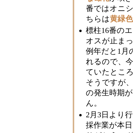
番ではオニ
ちらは
黄緑
標柱16番の
オスが止ま
例年だと1月
れるので、
ていたとこ
そうですが
の発生時期
ん。
2月3日より
採作業が本