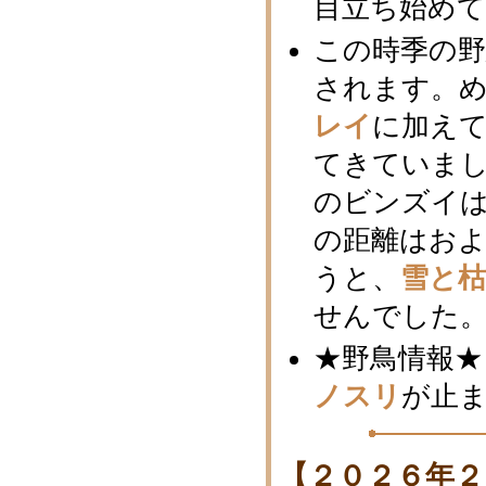
目立ち始め
この時季の
されます。
レイ
に加え
てきていまし
のビンズイ
の距離はおよ
うと、
雪と
せんでした
★野鳥情報★
ノスリ
が止
【２０２６年２