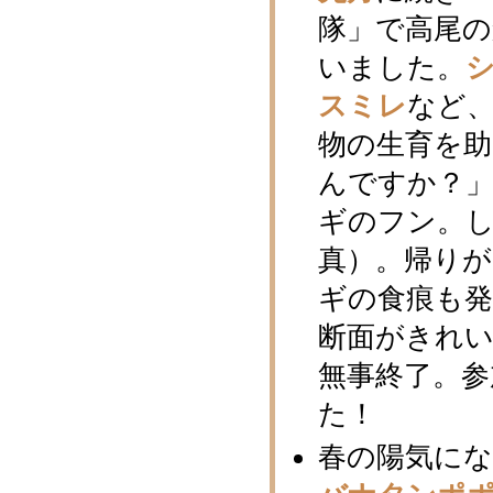
隊」で高尾
いました。
スミレ
など
物の生育を
んですか？
ギのフン。
真）。帰り
ギの食痕も
断面がきれ
無事終了。
た！
春の陽気に