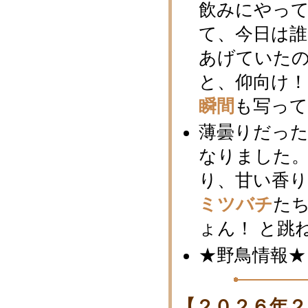
飲みにやっ
て、今日は誰
あげていたの
と、仰向け！
瞬間
も写っ
薄曇りだっ
なりました。
り、甘い香
ミツバチ
た
ょん！ と跳
★野鳥情報★
【２０２６年２