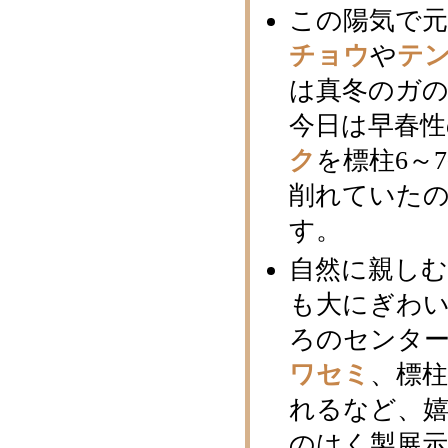
この陽気で
チョウ
や
テ
は真冬のガ
今日は早春
ク
を標柱6～
削れていた
す。
自然に親し
も大にぎわい
ろのセンター
ワセミ
、標柱
れるなど、
のはく製展