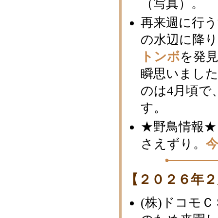
（写真）。
再来週に行う
の水辺に降
トンボ
を発見
瞬思いまし
のは4月頃で
す。
★野鳥情報★
さえずり。
【２０２６年２
(株)ドコモ