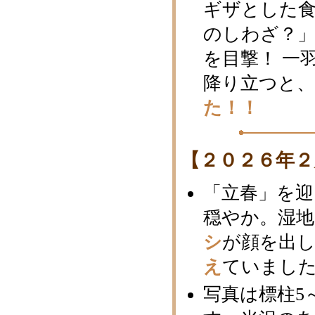
ギザとした
のしわざ？
を目撃！ 一
降り立つと、
た！！
【２０２６年２
「立春」を
穏やか。湿
シ
が顔を出
え
ていまし
写真は標柱5