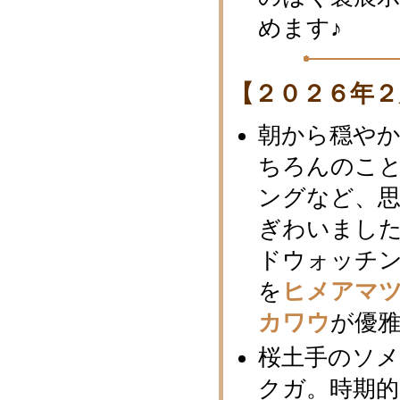
めます♪
【２０２６年２
朝から穏や
ちろんのこ
ングなど、
ぎわいまし
ドウォッチ
を
ヒメアマ
カワウ
が優
桜土手のソ
クガ。時期的