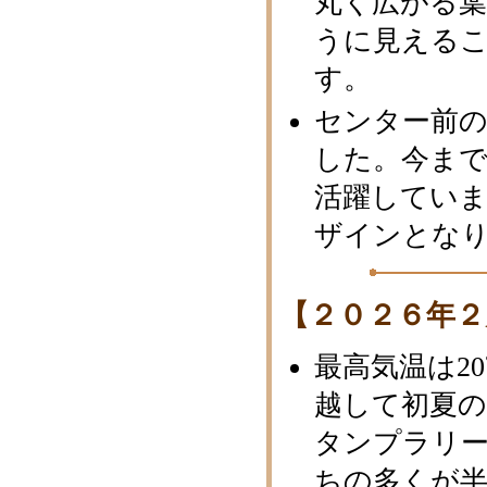
丸く広がる
うに見える
す。
センター前
した。今ま
活躍してい
ザインとな
【２０２６年２
最高気温は2
越して初夏の
タンプラリ
ちの多くが