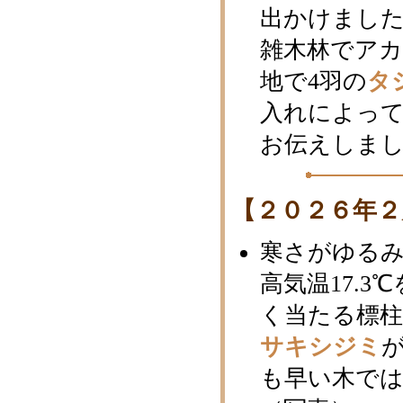
出かけました
雑木林でア
地で4羽の
タ
入れによっ
お伝えしま
【２０２６年２
寒さがゆるみ
高気温17.
く当たる標柱
サキシジミ
も早い木で