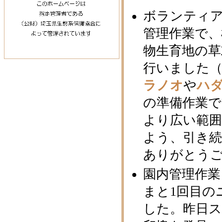
ボランティ
管理作業で、
物生育地の
行いました（
ラノオ
や
ハ
の準備作業
より広い範
よう、引き
ありがとう
園内管理作
まと1回目の
した。昨日ス