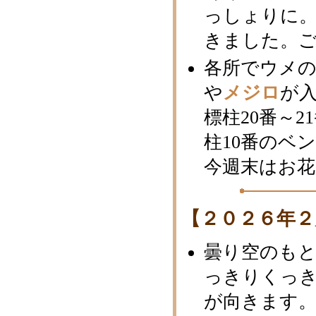
っしょりに
きました。
各所でウメ
や
メジロ
が
標柱20番～
柱10番のベ
今週末はお花
【２０２６年２
曇り空のも
っきりくっ
が向きます