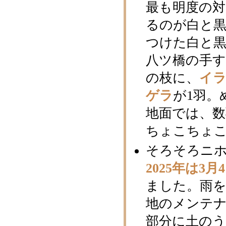
最も明度の
るのが白と
つけた白と
八ツ橋の手
の枝に、
イ
ゲラ
が1羽。
地面では、数
ちょこちょ
そろそろニ
2025年は3月
ました。雨
地のメンテ
部分に土の