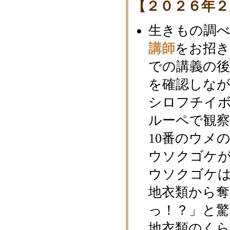
【２０２６年２
生きもの調べ
講師
をお招き
での講義の後
を確認しな
シロフチイボ
ルーペで観察
10番のウメ
ウソクゴケ
ウソクゴケ
地衣類から
っ！？」と驚
地衣類のく