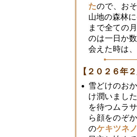
た
ので、お
山地の森林に
まで全ての
のは一日か数
会えた時は、
【２０２６年２
雪どけのお
け潤いまし
を待つムラ
ら顔をのぞか
の
ケキツネ