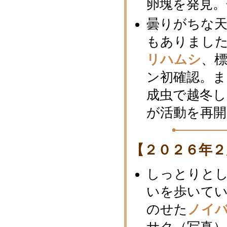
卵塊を発見。
曇りがちな
もありまし
リハムシ
、標
ン初確認。
成虫で越冬
が活動を再
【２０２６年２
しっとりと
いを歩いて
のせた
ノイ