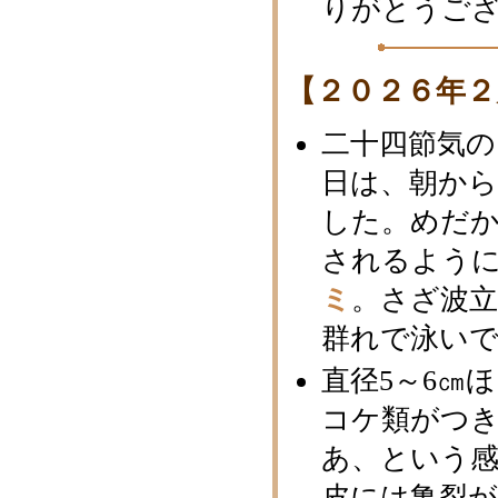
りがとうご
【２０２６年２
二十四節気の
日は、朝か
した。めだ
されるよう
ミ
。さざ波
群れで泳い
直径5～6㎝
コケ類がつ
あ、という
皮には亀裂