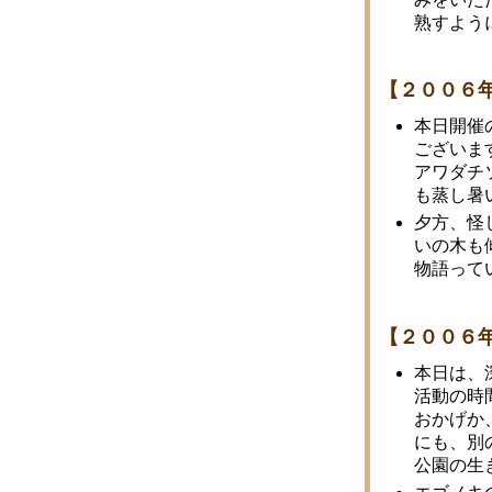
熟すよう
【２００６
本日開催
ございま
アワダチ
も蒸し暑
夕方、怪
いの木も
物語って
【２００６
本日は、
活動の時
おかげか
にも、別
公園の生