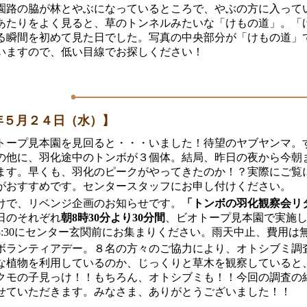
園路の脇が林とやぶになっているところで、やぶの方に入って
あたりをよく見ると、草のトンネルみたいな「けもの道」。「
る瞬間を初めて見た日でした。写真の中央部分が「けもの道」
いますので、低い目線でお探しください！
年５月２４日（水）】
トープ見本園を見回ると・・・いました！待望のヤブヤンマ。
の他に、羽化途中のトンボが３個体。結局、昨日の夜から今朝
ます。早くも、羽化のピークがやってきたのか！？実際にご覧
がおすすめです。センタースタッフにお申し付けください。
けで、リベンジ企画のお知らせです。
「トンボの羽化観察会リ
日のそれぞれ
朝8時30分より30分間
、ビオトープ見本園で実施
8:30にセンター玄関前にお集まりください。雨天中止、費用は
ボランティアデー。８名の方々のご協力により、オトシブミ調
な植物を利用しているのか、じっくりと草木を観察していると
クモの子見っけ！！もちろん、オトシブミも！！今回の調査の
せていただきます。みなさま、ありがとうございました！！