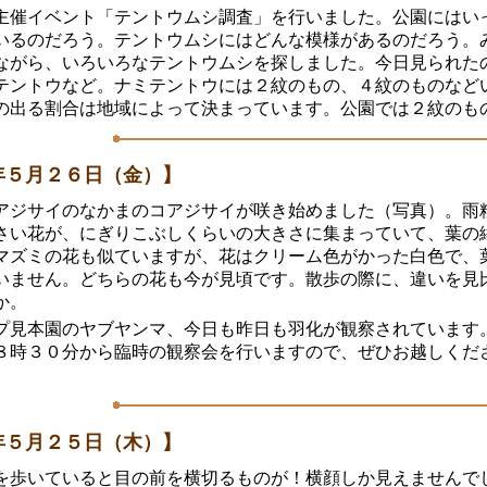
主催イベント「テントウムシ調査」を行いました。公園にはい
いるのだろう。テントウムシにはどんな模様があるのだろう。
ながら、いろいろなテントウムシを探しました。今日見られた
テントウなど。ナミテントウには２紋のもの、４紋のものなど
の出る割合は地域によって決まっています。公園では２紋のも
年５月２６日（金）】
アジサイのなかまのコアジサイが咲き始めました（写真）。雨
さい花が、にぎりこぶしくらいの大きさに集まっていて、葉の
マズミの花も似ていますが、花はクリーム色がかった白色で、
いません。どちらの花も今が見頃です。散歩の際に、違いを見
か。
プ見本園のヤブヤンマ、今日も昨日も羽化が観察されています
８時３０分から臨時の観察会を行いますので、ぜひお越しくだ
年５月２５日（木）】
を歩いていると目の前を横切るものが！横顔しか見えませんで