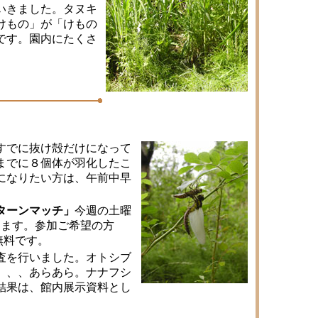
いきました。タヌキ
けもの」が「けもの
です。園内にたくさ
すでに抜け殻だけになって
までに８個体が羽化したこ
になりたい方は、午前中早
ターンマッチ」
今週の土曜
します。参加ご希望の方
無料です。
査を行いました。オトシブ
、、、あらあら。ナナフシ
結果は、館内展示資料とし