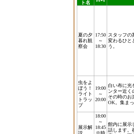
ト名
夏の夕
17:50
スタッフの
暮れ観
～
変わるひと
察会
18:30
う。
虫をよ
白い布に光
ぼう！
19:00
ンター近く
ライト
～
その時のお
トラッ
20:00
OK。集ま
プ
18:00
～
館内に展示
展示解
18:45
話します。
説
※時