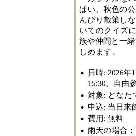
ぱい、秋色の公
んびり散策し
いてのクイズ
族や仲間と一緒
しめます。
日時: 2026年
15:30、自
対象: どな
申込: 当日
費用: 無料
雨天の場合：