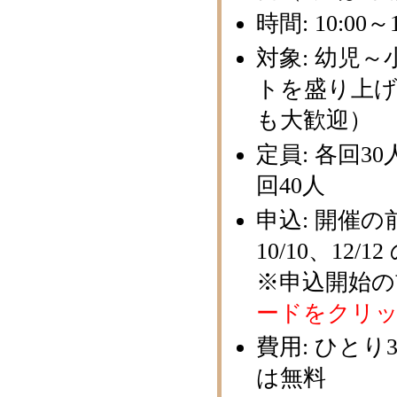
時間: 10:00～
対象: 幼児
トを盛り上げ
も大歓迎）
定員: 各回3
回40人
申込: 開催の
10/10、12/1
※申込開始
ードをクリ
費用: ひとり
は無料