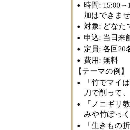
時間: 15:0
加はできま
対象: どな
申込: 当日
定員: 各回2
費用: 無料
【テーマの例】
「竹でマイ
刀で削って
「ノコギリ
みや竹ぽっ
「生きもの